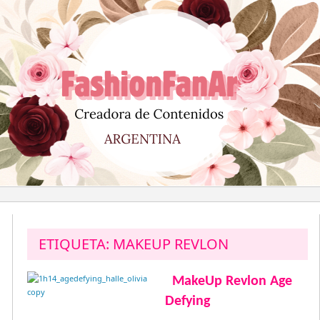
Saltar
al
contenido
ETIQUETA:
MAKEUP REVLON
MakeUp Revlon Age
Defying