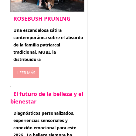
ROSEBUSH PRUNING
enero 20, 2026
Una escandalosa sátira
contemporánea sobre el absurdo
de la familia patriarcal
tradicional. MUBI, la
distribuidora
LEER MÁS
El futuro de la belleza y el
bienestar
enero 15, 2026
Diagnósticos personalizados,
experiencias sensoriales y
conexión emocional para este
2026 . La belleza siempre ha