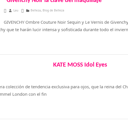
Givenchy Noir la clave del maquillaje
julio 11, 2015
Lau
Belleza
,
Blog de Belleza
GIVENCHY Ombre Couture Noir Sequin y Le Vernis de Givenchy
hy que te harán lucir intensa y sofisticada durante todo el invier
KATE MOSS Idol Eyes
era colección de tendencia exclusiva para ojos, que la reina del C
immel London con el fin