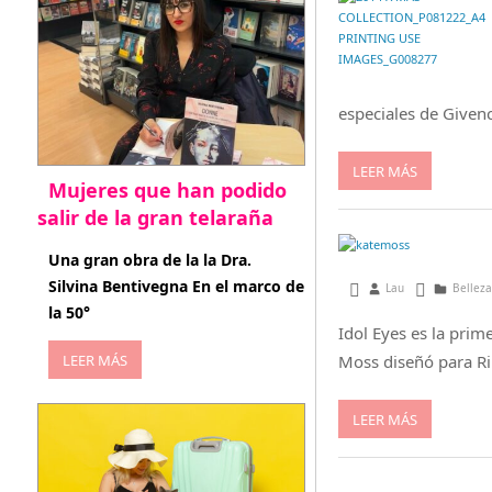
especiales de Givenc
LEER MÁS
Mujeres que han podido
salir de la gran telaraña
abril 29, 2026
Una gran obra de la la Dra.
Silvina Bentivegna En el marco de
mayo 3, 2015
Lau
Belleza
la 50°
Idol Eyes es la prim
LEER MÁS
Moss diseñó para R
LEER MÁS