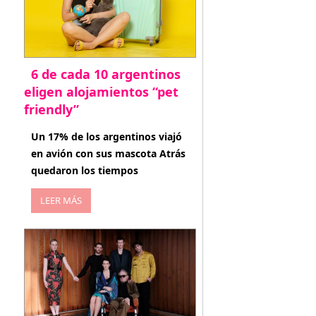
6 de cada 10 argentinos
eligen alojamientos “pet
friendly”
abril 27, 2026
Un 17% de los argentinos viajó
en avión con sus mascota Atrás
quedaron los tiempos
LEER MÁS