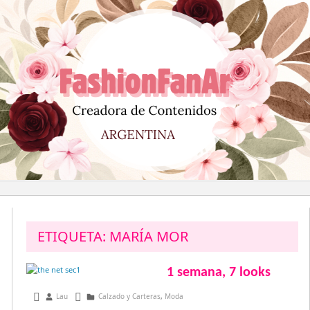
Saltar
al
contenido
ETIQUETA:
MARÍA MOR
1 semana, 7 looks
julio 22, 2013
Lau
Calzado y Carteras
,
Moda