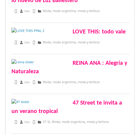
lo nuevo de Luz Ballestero
septiembre 24, 2014
Lau
Moda
,
moda argentina
,
moda-y-belleza
LOVE THIS: todo vale
agosto 31, 2014
Lau
Moda
,
moda argentina
,
moda-y-belleza
REINA ANA : Alegría y
Naturaleza
agosto 28, 2014
Lau
Moda
,
moda argentina
,
moda-y-belleza
47 Street te invita a
un verano tropical
agosto 13, 2014
Lau
47 St
,
Moda
,
moda argentina
,
moda-y-belleza