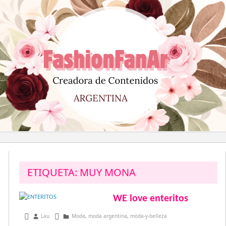
Saltar
al
contenido
ETIQUETA:
MUY MONA
WE love enteritos
septiembre 30, 2013
Lau
Moda
,
moda argentina
,
moda-y-belleza