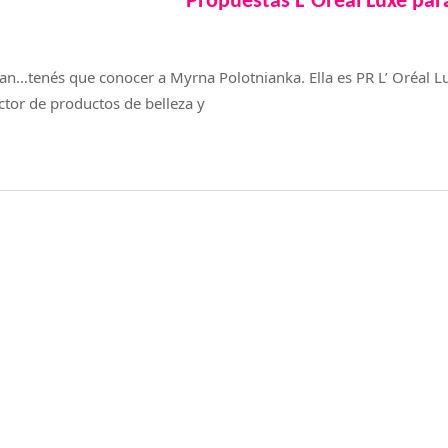
Propuestas L`Oreal Luxe par
an…tenés que conocer a Myrna Polotnianka. Ella es PR L’ Oréal Lu
ector de productos de belleza y