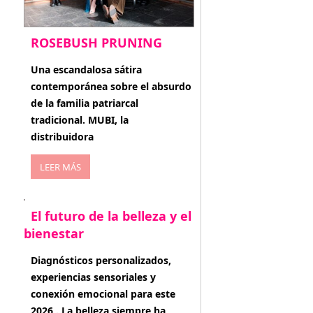
ROSEBUSH PRUNING
enero 20, 2026
Una escandalosa sátira
contemporánea sobre el absurdo
de la familia patriarcal
tradicional. MUBI, la
distribuidora
LEER MÁS
El futuro de la belleza y el
bienestar
enero 15, 2026
Diagnósticos personalizados,
experiencias sensoriales y
conexión emocional para este
2026 . La belleza siempre ha