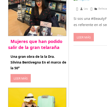
diciembre 22, 2014
Lau
Belleza
Si sos una #BeautyF
es referente en el s
LEER MÁS
Mujeres que han podido
salir de la gran telaraña
abril 29, 2026
Una gran obra de la la Dra.
Silvina Bentivegna En el marco de
la 50°
LEER MÁS