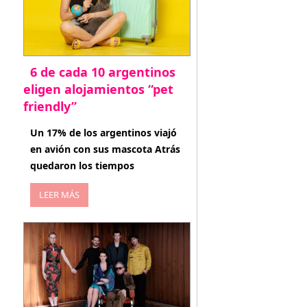
6 de cada 10 argentinos
eligen alojamientos “pet
friendly”
abril 27, 2026
Un 17% de los argentinos viajó
en avión con sus mascota Atrás
quedaron los tiempos
LEER MÁS