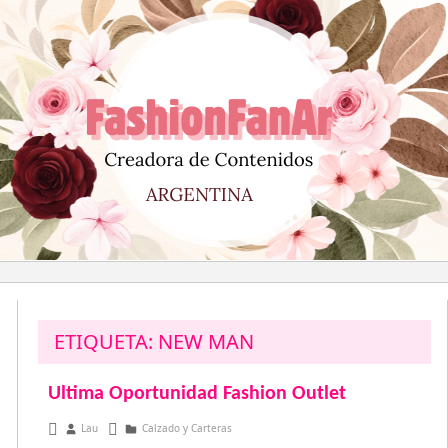
Saltar
al
contenido
ETIQUETA:
NEW MAN
Ultima Oportunidad Fashion Outlet
diciembre 8, 2012
Lau
Calzado y Carteras