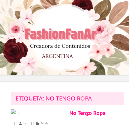
Saltar
al
contenido
ETIQUETA:
NO TENGO ROPA
No Tengo Ropa
julio 1, 2013
Lau
Moda