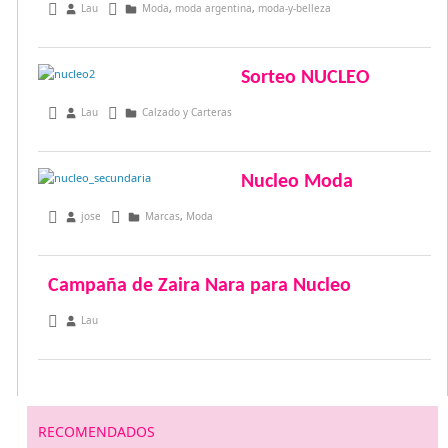
febrero 5, 2014
Lau
Moda
,
moda argentina
,
moda-y-belleza
Sorteo NUCLEO
julio 19, 2013
Lau
Calzado y Carteras
Nucleo Moda
febrero 25, 2013
jose
Marcas
,
Moda
Campaña de Zaira Nara para Nucleo
noviembre 15, 2012
Lau
RECOMENDADOS