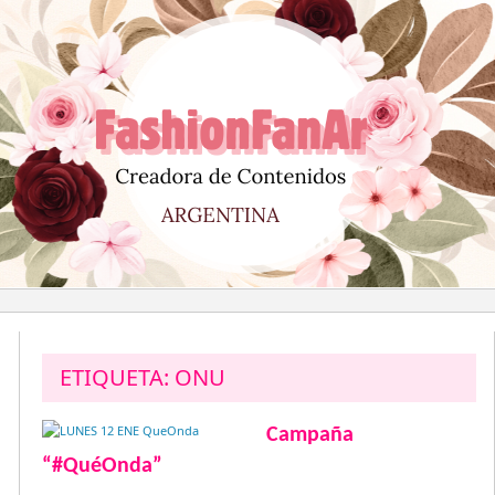
Saltar
al
contenido
ETIQUETA:
ONU
Campaña
“#QuéOnda”