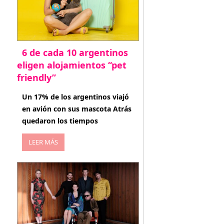
6 de cada 10 argentinos
eligen alojamientos “pet
friendly”
abril 27, 2026
Un 17% de los argentinos viajó
en avión con sus mascota Atrás
quedaron los tiempos
LEER MÁS