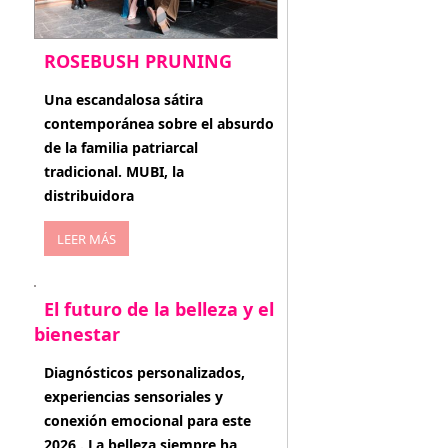
ROSEBUSH PRUNING
enero 20, 2026
Una escandalosa sátira
contemporánea sobre el absurdo
de la familia patriarcal
tradicional. MUBI, la
distribuidora
LEER MÁS
El futuro de la belleza y el
bienestar
enero 15, 2026
Diagnósticos personalizados,
experiencias sensoriales y
conexión emocional para este
2026 . La belleza siempre ha