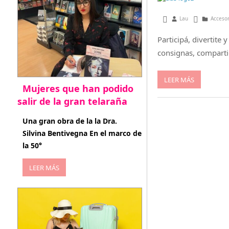
abril 18, 2013
Lau
Acceso
Participá, divertite
consignas, compart
LEER MÁS
Mujeres que han podido
salir de la gran telaraña
abril 29, 2026
Una gran obra de la la Dra.
Silvina Bentivegna En el marco de
la 50°
LEER MÁS