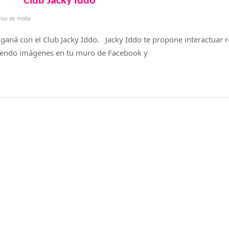
Club Jacky Iddo
rios de moda
 y ganá con el Club Jacky Iddo. Jacky Iddo te propone interactuar
iendo imágenes en tu muro de Facebook y