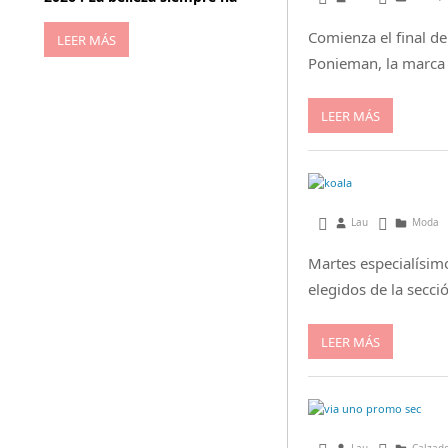
Comienza el final de
LEER MÁS
Ponieman, la marca 
LEER MÁS
julio 30, 2013
Lau
Moda
Martes especialísi
elegidos de la secc
LEER MÁS