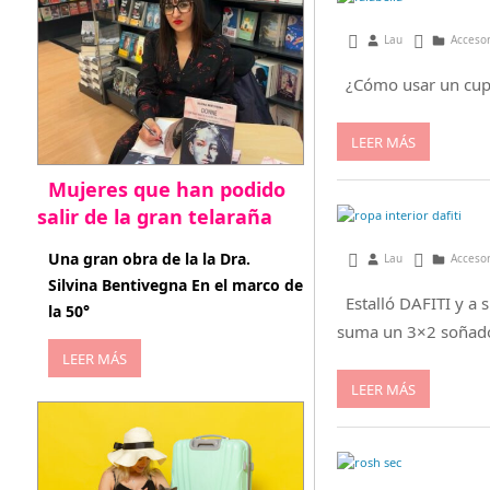
febrero 24, 2014
Lau
Acceso
¿Cómo usar un cupó
LEER MÁS
Mujeres que han podido
salir de la gran telaraña
abril 29, 2026
Una gran obra de la la Dra.
enero 27, 2014
Lau
Acceso
Silvina Bentivegna En el marco de
Estalló DAFITI y a s
la 50°
suma un 3×2 soñad
LEER MÁS
LEER MÁS