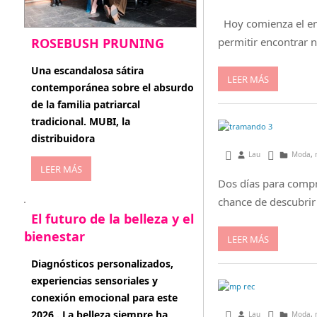
Hoy comienza el encu
permitir encontrar
ROSEBUSH PRUNING
enero 20, 2026
Una escandalosa sátira
LEER MÁS
contemporánea sobre el absurdo
de la familia patriarcal
tradicional. MUBI, la
distribuidora
septiembre 16, 201
Lau
Moda
,
LEER MÁS
Dos días para compr
chance de descubrir
El futuro de la belleza y el
bienestar
LEER MÁS
enero 15, 2026
Diagnósticos personalizados,
experiencias sensoriales y
conexión emocional para este
2026 . La belleza siempre ha
agosto 15, 2013
Lau
Moda
,