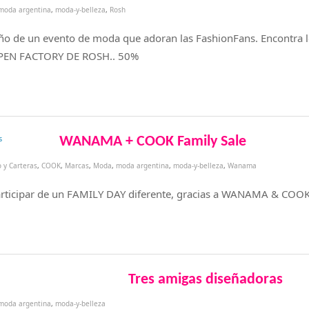
moda argentina
,
moda-y-belleza
,
Rosh
año de un evento de moda que adoran las FashionFans. Encontra 
l OPEN FACTORY DE ROSH.. 50%
WANAMA + COOK Family Sale
 y Carteras
,
COOK
,
Marcas
,
Moda
,
moda argentina
,
moda-y-belleza
,
Wanama
participar de un FAMILY DAY diferente, gracias a WANAMA & COO
Tres amigas diseñadoras
3
moda argentina
,
moda-y-belleza