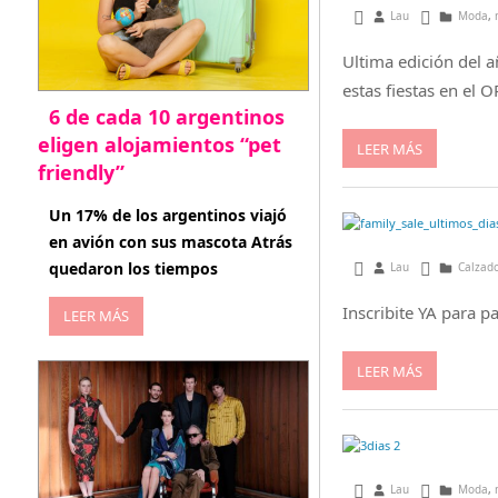
diciembre 9, 2013
Lau
Moda
,
Ultima edición del 
estas fiestas en e
6 de cada 10 argentinos
eligen alojamientos “pet
LEER MÁS
friendly”
abril 27, 2026
Un 17% de los argentinos viajó
en avión con sus mascota Atrás
quedaron los tiempos
noviembre 8, 2013
Lau
Calzado
Inscribite YA para 
LEER MÁS
LEER MÁS
septiembre 19, 201
Lau
Moda
,