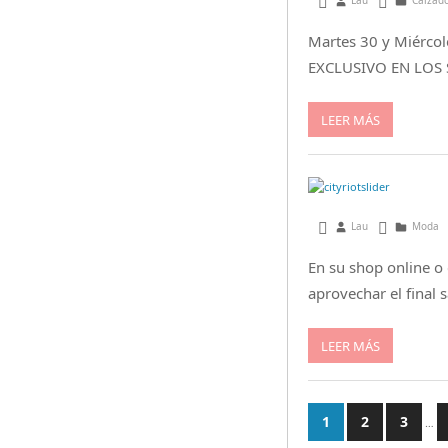
julio 30, 2013
Lau
Calzado
Martes 30 y Miércol
EXCLUSIVO EN LOS 
LEER MÁS
julio 9, 2013
Lau
Moda
En su shop online o 
aprovechar el final s
LEER MÁS
1
2
3
…
Paginació