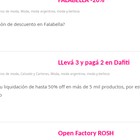
FALABELLA -20%
rios de moda
,
Moda
,
moda argentina
,
moda-y-belleza
n de descuento en Falabella?
LLevá 3 y pagá 2 en Dafiti
rios de moda
,
Calzado y Carteras
,
Moda
,
moda argentina
,
moda-y-belleza
u liquidación de hasta 50% off en más de 5 mil productos, por est
o
Open Factory ROSH