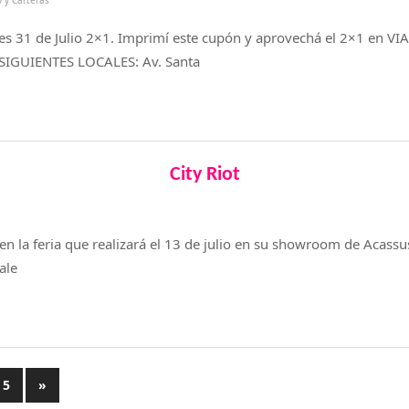
 y Carteras
es 31 de Julio 2×1. Imprimí este cupón y aprovechá el 2×1 en VI
SIGUIENTES LOCALES: Av. Santa
City Riot
en la feria que realizará el 13 de julio en su showroom de Acassu
ale
5
Entradas
»
n
siguientes