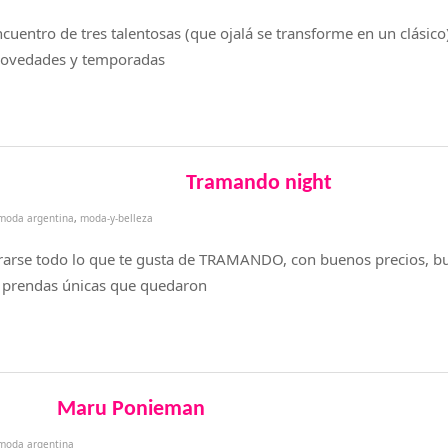
entro de tres talentosas (que ojalá se transforme en un clásico)
 novedades y temporadas
Tramando night
3
moda argentina
,
moda-y-belleza
arse todo lo que te gusta de TRAMANDO, con buenos precios, bu
 prendas únicas que quedaron
Maru Ponieman
moda argentina