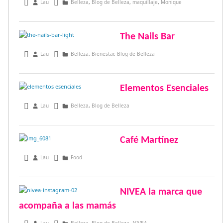
diciembre 20, 2016
Lau
Belleza
,
Blog de Belleza
,
maquillaje
,
Monique
The Nails Bar
octubre 10, 2016
Lau
Belleza
,
Bienestar
,
Blog de Belleza
Elementos Esenciales
octubre 8, 2016
Lau
Belleza
,
Blog de Belleza
Café Martínez
octubre 7, 2016
Lau
Food
NIVEA la marca que
acompaña a las mamás
septiembre 28, 2016
Lau
Belleza
,
Blog de Belleza
,
NIVEA