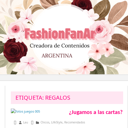
Saltar
al
contenido
ETIQUETA:
REGALOS
¿Jugamos a las cartas?
febrero 17, 2017
Lau
Chicos
,
LifeStyle
,
Recomendados