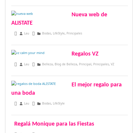
Nueva web de
ALISTATE
febrero 17, 2017
Lau
Bodas
,
LifeStyle
,
Principales
Regalos VZ
febrero 12, 2017
Lau
Belleza
,
Blog de Belleza
,
Principal
,
Principales
,
VZ
El mejor regalo para
una boda
enero 12, 2017
Lau
Bodas
,
LifeStyle
Regalá Monique para las Fiestas