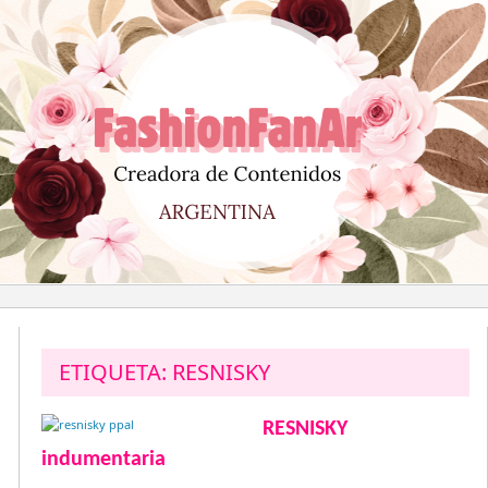
Saltar
al
contenido
ETIQUETA:
RESNISKY
RESNISKY
indumentaria