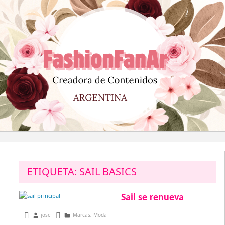
Saltar
al
contenido
ETIQUETA:
SAIL BASICS
Sail se renueva
marzo 5, 2013
jose
Marcas
,
Moda