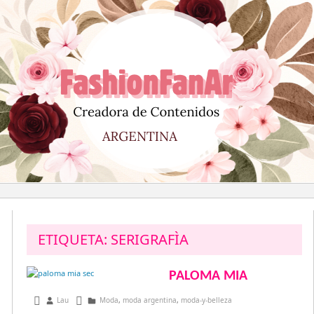
Saltar
al
contenido
ETIQUETA:
SERIGRAFÌA
PALOMA MIA
mayo 6, 2015
Lau
Moda
,
moda argentina
,
moda-y-belleza