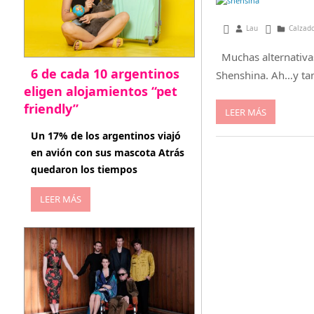
enero 2, 2013
Lau
Calzado
Muchas alternativas
6 de cada 10 argentinos
Shenshina. Ah…y ta
eligen alojamientos “pet
friendly”
LEER MÁS
abril 27, 2026
Un 17% de los argentinos viajó
en avión con sus mascota Atrás
quedaron los tiempos
LEER MÁS