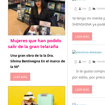
julio 25, 2013
Lau
Calzado
Ya tengo mi mente p
SHENSHINA ya podés
LEER MÁS
Mujeres que han podido
salir de la gran telaraña
abril 29, 2026
Una gran obra de la la Dra.
Silvina Bentivegna En el marco de
enero 16, 2013
Lau
Calzado
la 50°
Si te gusta comprar
LEER MÁS
por estilo, por prec
LEER MÁS