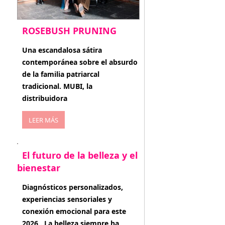
ROSEBUSH PRUNING
enero 20, 2026
Una escandalosa sátira
contemporánea sobre el absurdo
de la familia patriarcal
tradicional. MUBI, la
distribuidora
LEER MÁS
El futuro de la belleza y el
bienestar
enero 15, 2026
Diagnósticos personalizados,
experiencias sensoriales y
conexión emocional para este
2026 . La belleza siempre ha