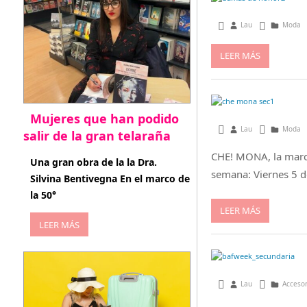
agosto 2, 2013
Lau
Moda
LEER MÁS
Mujeres que han podido
julio 1, 2013
Lau
Moda
salir de la gran telaraña
CHE! MONA, la marca
abril 29, 2026
Una gran obra de la la Dra.
semana: Viernes 5 de
Silvina Bentivegna En el marco de
la 50°
LEER MÁS
LEER MÁS
febrero 6, 2013
Lau
Acceso