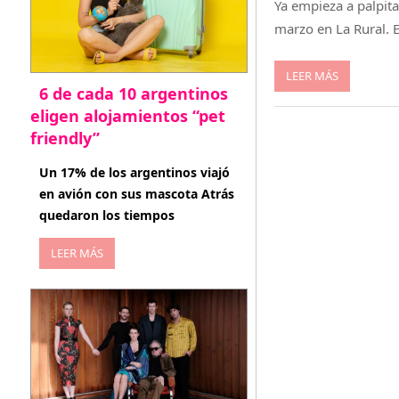
Ya empieza a palpita
marzo en La Rural. 
LEER MÁS
6 de cada 10 argentinos
eligen alojamientos “pet
friendly”
abril 27, 2026
Un 17% de los argentinos viajó
en avión con sus mascota Atrás
quedaron los tiempos
LEER MÁS