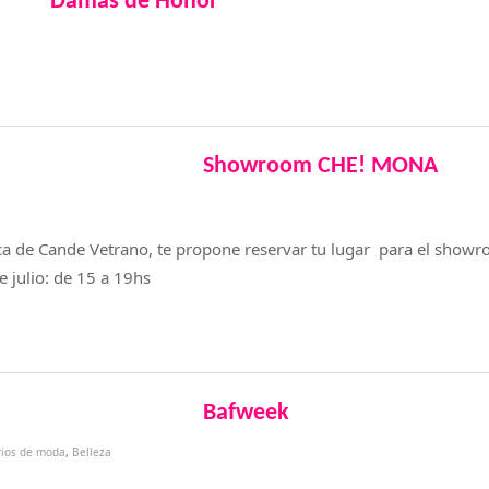
Damas de Honor
Showroom CHE! MONA
 de Cande Vetrano, te propone reservar tu lugar para el showr
 julio: de 15 a 19hs
Bafweek
rios de moda
,
Belleza