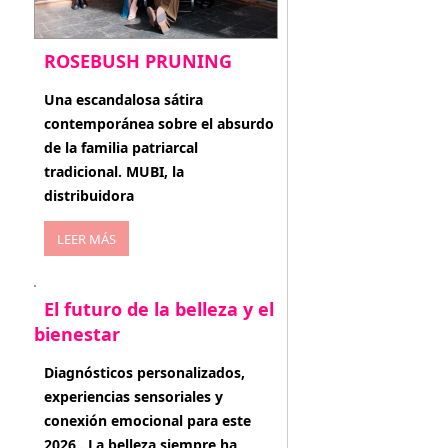
ROSEBUSH PRUNING
enero 20, 2026
Una escandalosa sátira
contemporánea sobre el absurdo
de la familia patriarcal
tradicional. MUBI, la
distribuidora
LEER MÁS
El futuro de la belleza y el
bienestar
enero 15, 2026
Diagnósticos personalizados,
experiencias sensoriales y
conexión emocional para este
2026 . La belleza siempre ha