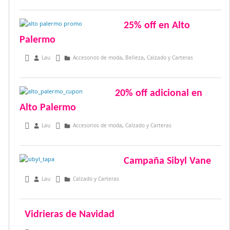
25% off en Alto
Palermo
marzo 16, 2013
Lau
Accesorios de moda
,
Belleza
,
Calzado y Carteras
20% off adicional en
Alto Palermo
febrero 23, 2013
Lau
Accesorios de moda
,
Calzado y Carteras
Campaña Sibyl Vane
febrero 17, 2013
Lau
Calzado y Carteras
Vidrieras de Navidad