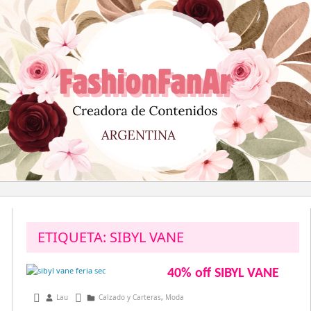
Saltar
al
contenido
ETIQUETA:
SIBYL VANE
40% off SIBYL VANE
julio 12, 2013
Lau
Calzado y Carteras
,
Moda