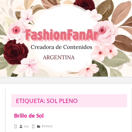
Saltar
al
contenido
ETIQUETA:
SOL PLENO
Brillo de Sol
noviembre 23, 2012
Lau
Belleza