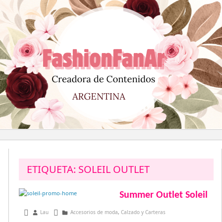
Saltar
al
contenido
ETIQUETA:
SOLEIL OUTLET
Summer Outlet Soleil
febrero 1, 2013
Lau
Accesorios de moda
,
Calzado y Carteras