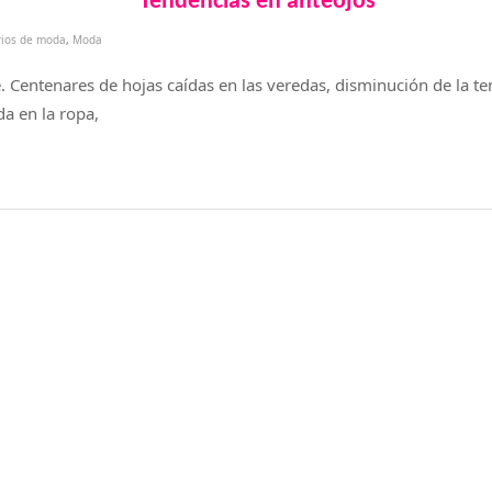
Tendencias en anteojos
rios de moda
,
Moda
e. Centenares de hojas caídas en las veredas, disminución de la te
a en la ropa,