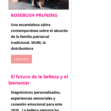
ROSEBUSH PRUNING
enero 20, 2026
Una escandalosa sátira
contemporánea sobre el absurdo
de la familia patriarcal
tradicional. MUBI, la
distribuidora
LEER MÁS
El futuro de la belleza y el
bienestar
enero 15, 2026
Diagnósticos personalizados,
experiencias sensoriales y
conexión emocional para este
2026 . La belleza siempre ha