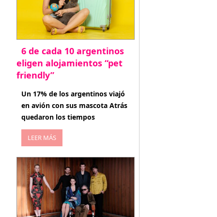
6 de cada 10 argentinos
eligen alojamientos “pet
friendly”
abril 27, 2026
Un 17% de los argentinos viajó
en avión con sus mascota Atrás
quedaron los tiempos
LEER MÁS