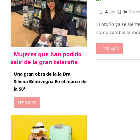
mayo 9, 2014
Lau
Acceso
El otoño ya se sient
como cambia la mod
LEER MÁS
Mujeres que han podido
salir de la gran telaraña
abril 29, 2026
Una gran obra de la la Dra.
Silvina Bentivegna En el marco de
la 50°
LEER MÁS