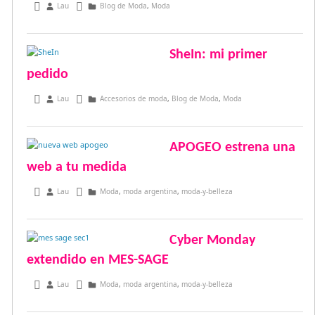
enero 22, 2016
Lau
Blog de Moda
,
Moda
SheIn: mi primer
pedido
enero 10, 2016
Lau
Accesorios de moda
,
Blog de Moda
,
Moda
APOGEO estrena una
web a tu medida
noviembre 11, 2014
Lau
Moda
,
moda argentina
,
moda-y-belleza
Cyber Monday
extendido en MES-SAGE
diciembre 3, 2013
Lau
Moda
,
moda argentina
,
moda-y-belleza