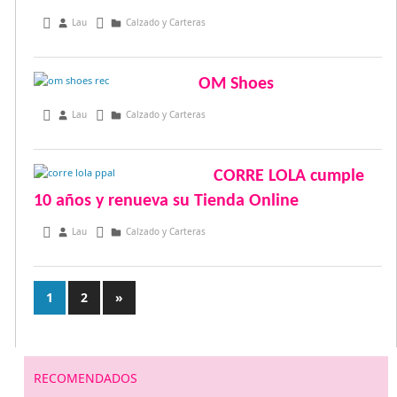
julio 4, 2013
Lau
Calzado y Carteras
OM Shoes
julio 1, 2013
Lau
Calzado y Carteras
CORRE LOLA cumple
10 años y renueva su Tienda Online
junio 21, 2013
Lau
Calzado y Carteras
1
2
Entradas
»
Paginación
siguientes
de
entradas
RECOMENDADOS