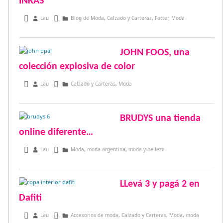
INKAS
febrero 15, 2016
Lau
Blog de Moda
,
Calzado y Carteras
,
Fotter
,
Moda
JOHN FOOS, una
colección explosiva de color
septiembre 26, 2014
Lau
Calzado y Carteras
,
Moda
BRUDYS una tienda
online diferente…
agosto 23, 2014
Lau
Moda
,
moda argentina
,
moda-y-belleza
LLevá 3 y pagá 2 en
Dafiti
enero 27, 2014
Lau
Accesorios de moda
,
Calzado y Carteras
,
Moda
,
moda