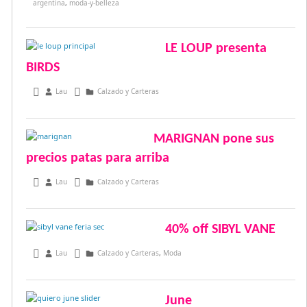
argentina
,
moda-y-belleza
LE LOUP presenta
BIRDS
octubre 3, 2013
Lau
Calzado y Carteras
MARIGNAN pone sus
precios patas para arriba
julio 20, 2013
Lau
Calzado y Carteras
40% off SIBYL VANE
julio 12, 2013
Lau
Calzado y Carteras
,
Moda
June