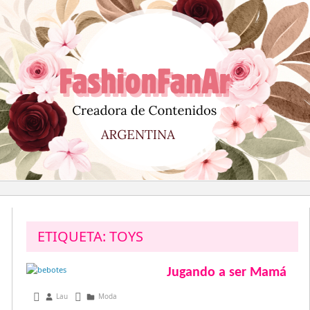
Saltar
al
contenido
ETIQUETA:
TOYS
Jugando a ser Mamá
mayo 4, 2015
Lau
Moda