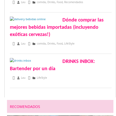
febrero 14, 2017
Lau
comida
,
Drinks
,
Food
,
Recomendados
Dónde comprar las
mejores bebidas importadas (incluyendo
exóticas cervezas!)
enero 20, 2017
Lau
comida
,
Drinks
,
Food
,
LifeStyle
DRINKS INBOX:
Bartender por un día
octubre 21, 2015
Lau
LifeStyle
RECOMENDADOS