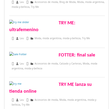
septiembre 11, 2015
Lau
Accesorios de moda
,
Blog de Moda
,
Moda
,
moda argentina
,
moda-y-belleza
,
Try Me
TRY ME:
ultrafemenino
marzo 7, 2015
Lau
Moda
,
moda argentina
,
moda-y-belleza
,
Try Me
FOTTER: final sale
agosto 29, 2014
Lau
Accesorios de moda
,
Calzado y Carteras
,
Moda
,
moda
argentina
,
moda-y-belleza
TRY ME lanza su
tienda online
mayo 29, 2014
Lau
Accesorios de moda
,
Moda
,
moda argentina
,
moda-y-
belleza
,
Try Me