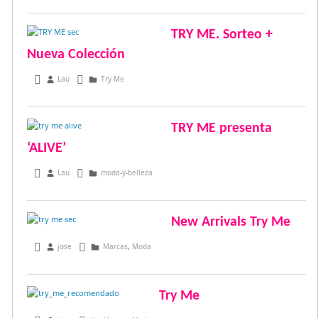
TRY ME. Sorteo +
Nueva Colección
octubre 8, 2013
Lau
Try Me
TRY ME presenta
‘ALIVE’
mayo 8, 2013
Lau
moda-y-belleza
New Arrivals Try Me
marzo 13, 2013
jose
Marcas
,
Moda
Try Me