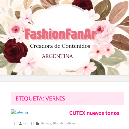
Saltar
al
contenido
ETIQUETA:
VERNIS
CUTEX nuevos tonos
agosto 7, 2015
Lau
Belleza
,
Blog de Belleza