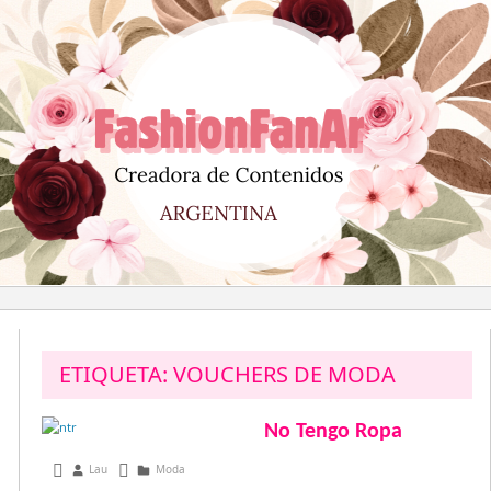
Saltar
al
contenido
ETIQUETA:
VOUCHERS DE MODA
No Tengo Ropa
julio 1, 2013
Lau
Moda