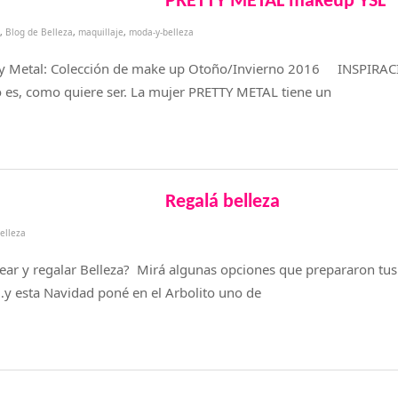
PRETTY METAL makeup YSL
,
Blog de Belleza
,
maquillaje
,
moda-y-belleza
y Metal: Colección de make up Otoño/Invierno 2016 INSPIRAC
o es, como quiere ser. La mujer PRETTY METAL tiene un
Regalá belleza
elleza
ar y regalar Belleza? Mirá algunas opciones que prepararon tu
…y esta Navidad poné en el Arbolito uno de