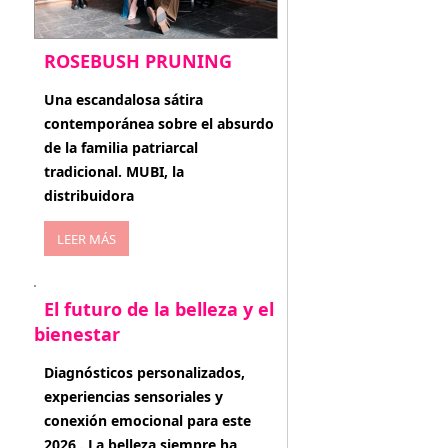
ROSEBUSH PRUNING
enero 20, 2026
Una escandalosa sátira
contemporánea sobre el absurdo
de la familia patriarcal
tradicional. MUBI, la
distribuidora
LEER MÁS
El futuro de la belleza y el
bienestar
enero 15, 2026
Diagnósticos personalizados,
experiencias sensoriales y
conexión emocional para este
2026 . La belleza siempre ha