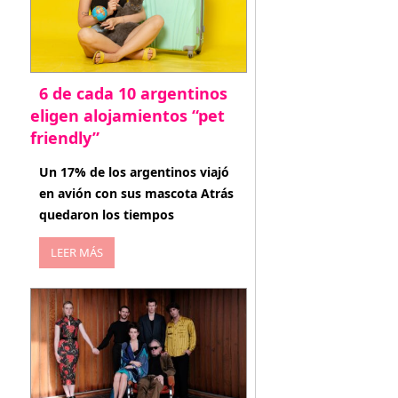
6 de cada 10 argentinos
eligen alojamientos “pet
friendly”
abril 27, 2026
Un 17% de los argentinos viajó
en avión con sus mascota Atrás
quedaron los tiempos
LEER MÁS