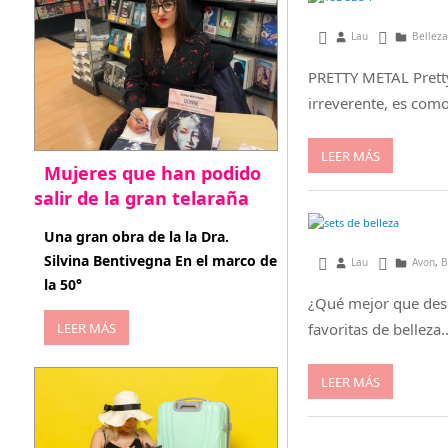
febrero 28, 2016
Lau
Belleza
PRETTY METAL Prett
irreverente, es com
LEER MÁS
Mujeres que han podido
salir de la gran telaraña
abril 29, 2026
Una gran obra de la la Dra.
Silvina Bentivegna En el marco de
diciembre 14, 2014
Lau
Avon
,
B
la 50°
¿Qué mejor que dese
LEER MÁS
favoritas de belleza
LEER MÁS