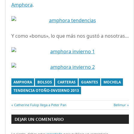
Amphora
.
Y como «bonus», lo que más nos gustó a nosotras…
AMPHORA
BOLSOS
CARTERAS
GUANTES
MOCHILA
TENDENCIA OTOÑO-INVIERNO 2013
Entrada
Catherine Fulop llega a Peter Pan
Entrada
Bellmur
Navegación
anterior:
siguiente:
DEJAR UN COMENTARIO
de
Lo siento, debes estar
conectado
para publicar un comentario.