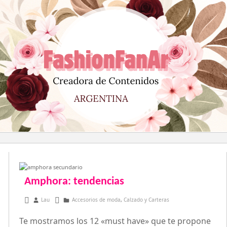
Saltar
al
contenido
Amphora: tendencias
abril 2, 2013
Lau
Accesorios de moda
,
Calzado y Carteras
Te mostramos los 12 «must have» que te propone