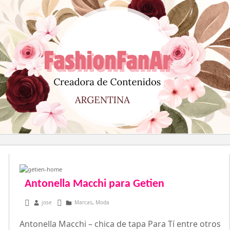
Saltar
al
contenido
Antonella Macchi para Getien
febrero 1, 2013
jose
Marcas
,
Moda
Antonella Macchi – chica de tapa Para Tí entre otros