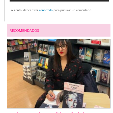
de
Lo siento, debes estar
conectado
para publicar un comentario.
entradas
RECOMENDADOS