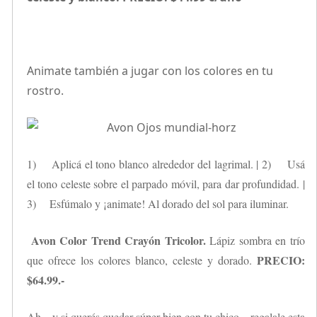
Animate también a jugar con los colores en tu
rostro.
1) Aplicá el tono blanco alrededor del lagrimal. | 2) Usá
el tono celeste sobre el parpado móvil, para dar profundidad. |
3) Esfúmalo y ¡animate! Al dorado del sol para iluminar.
Avon Color Trend Crayón Tricolor.
Lápiz sombra en trío
PRECIO:
que ofrece los colores blanco, celeste y dorado.
$64.99.-
Ah…y si querés quedar súper bien con tu chico…regalale esta