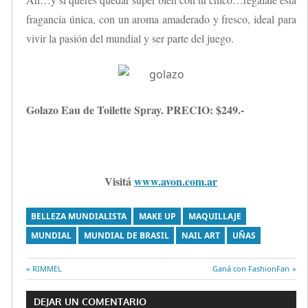
fragancia única, con un aroma amaderado y fresco, ideal para
vivir la pasión del mundial y ser parte del juego.
Golazo Eau de Toilette Spray. PRECIO: $249.-
Visitá
www.avon.com.ar
BELLEZA MUNDIALISTA
MAKE UP
MAQUILLAJE
MUNDIAL
MUNDIAL DE BRASIL
NAIL ART
UÑAS
Entrada
RIMMEL
Entrada
Ganá con FashionFan
Navegación
anterior:
siguiente:
DEJAR UN COMENTARIO