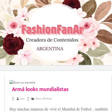
Saltar
al
contenido
Armá looks mundialistas
mayo 20, 2014
Lau
Avon
,
Belleza
Hay muchas maneras de vivir el Mundial de Futbol…también