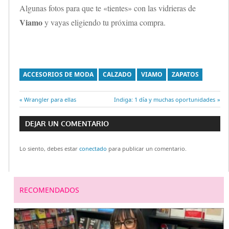
Algunas fotos para que te «tientes» con las vidrieras de
Viamo
y vayas eligiendo tu próxima compra.
ACCESORIOS DE MODA
CALZADO
VIAMO
ZAPATOS
Entrada
Wrangler para ellas
Entrada
Indiga: 1 día y muchas oportunidades
Navegación
anterior:
siguiente:
DEJAR UN COMENTARIO
de
Lo siento, debes estar
conectado
para publicar un comentario.
entradas
RECOMENDADOS