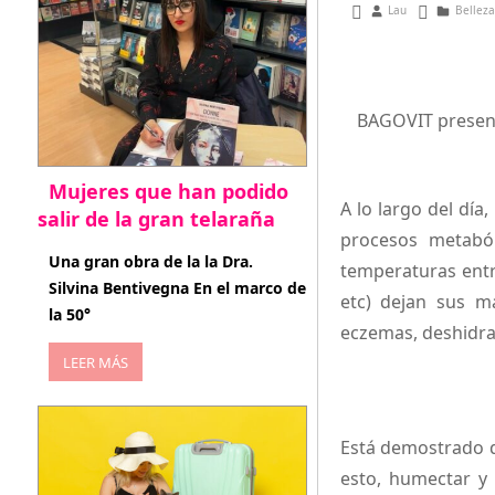
febrero 15, 2016
Lau
Belleza
BAGOVIT presenta
Mujeres que han podido
A lo largo del dí
salir de la gran telaraña
procesos metaból
abril 29, 2026
Una gran obra de la la Dra.
temperaturas entr
Silvina Bentivegna En el marco de
etc) dejan sus m
la 50°
eczemas, deshidra
LEER MÁS
Está demostrado 
esto, humectar y 