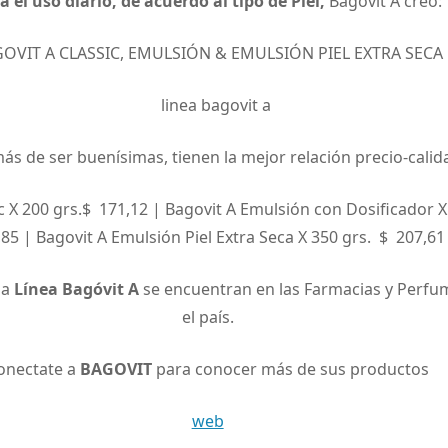
a el uso diario, de acuerdo al tipo de Piel,
Bagovit A creó:
OVIT A CLASSIC, EMULSIÓN & EMULSIÓN PIEL EXTRA SECA
ás de ser buenísimas, tienen la mejor relación precio-calid
ic X 200 grs.$ 171,12 | Bagovit A Emulsión con Dosificador 
,85 | Bagovit A Emulsión Piel Extra Seca X 350 grs. $ 207,61
la
Línea Bagóvit A
se encuentran en las Farmacias y Perfu
el país.
onectate a
BAGOVIT
para conocer más de sus productos
web