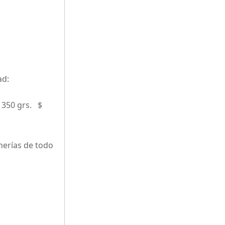
ad:
X 350 grs. $
merías de todo