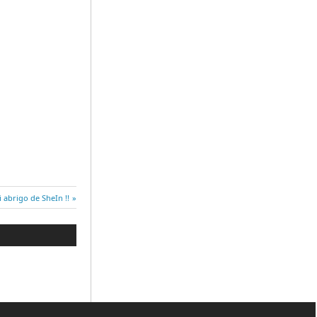
 abrigo de SheIn !!
e: