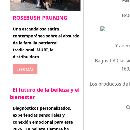
Par
BAG
ROSEBUSH PRUNING
enero 20, 2026
Una escandalosa sátira
contemporánea sobre el absurdo
de la familia patriarcal
Y adem
tradicional. MUBI, la
distribuidora
Bagovit A Class
169
LEER MÁS
Los productos de 
El futuro de la belleza y el
bienestar
C
enero 15, 2026
Diagnósticos personalizados,
experiencias sensoriales y
conexión emocional para este
2026 . La belleza siempre ha