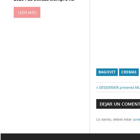
LEER MÁS
BAGOVIT
CREMAS
Entrada
DESIDERATA presenta M
Navegaci
anterior:
DEJAR UN COMEN
de
entradas
Lo siento, debes estar
con