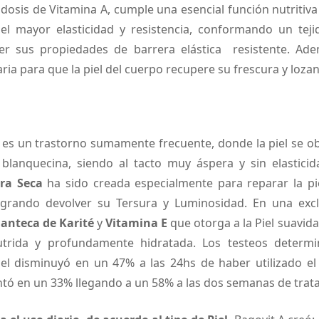
a dosis de Vitamina A, cumple una esencial función nutriti
el mayor elasticidad y resistencia, conformando un tej
r sus propiedades de barrera elástica resistente. Ade
ria para que la piel del cuerpo recupere su frescura y lozan
es un trastorno sumamente frecuente, donde la piel se o
blanquecina, siendo al tacto muy áspera y sin elastici
tra Seca
ha sido creada especialmente para reparar la p
logrando devolver su Tersura y Luminosidad. En una excl
anteca de Karité
y
Vitamina E
que otorga a la Piel suavid
trida y profundamente hidratada. Los testeos determi
el disminuyó en un 47% a las 24hs de haber utilizado el
tó en un 33% llegando a un 58% a las dos semanas de trat