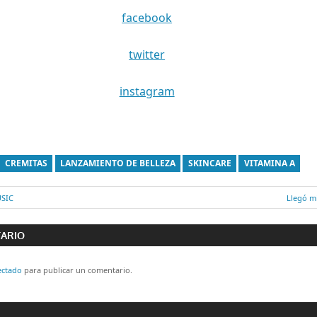
facebook
twitter
instagram
CREMITAS
LANZAMIENTO DE BELLEZA
SKINCARE
VITAMINA A
USIC
Entrada
Llegó mi
ón
siguient
TARIO
ectado
para publicar un comentario.