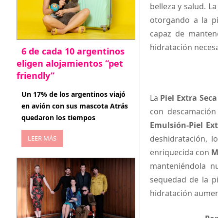
belleza y salud. L
otorgando a la pi
capaz de mantene
hidratación necesa
6 de cada 10 argentinos
eligen alojamientos “pet
friendly”
abril 27, 2026
Un 17% de los argentinos viajó
La
Piel Extra Seca
en avión con sus mascota Atrás
con descamación 
quedaron los tiempos
Emulsión-Piel Ex
deshidratación, 
LEER MÁS
enriquecida con
M
manteniéndola nu
sequedad de la pi
hidratación aumen