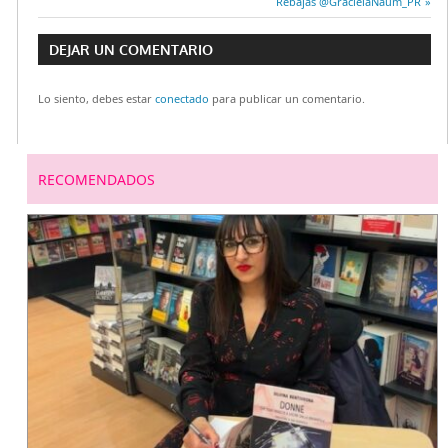
Navegación
anterior:
Entrada
Rebajas @GracielaNaum_PR
siguiente:
de
DEJAR UN COMENTARIO
entradas
Lo siento, debes estar
conectado
para publicar un comentario.
RECOMENDADOS