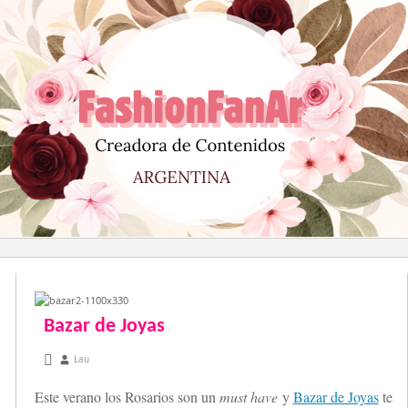
Saltar
al
contenido
Bazar de Joyas
enero 7, 2013
Lau
Este verano los Rosarios son un
must have
y
Bazar de Joyas
te