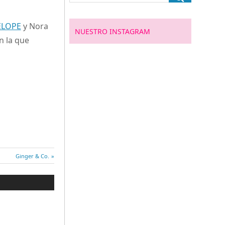
ELOPE
y Nora
NUESTRO INSTAGRAM
n la que
Entrada
Ginger & Co.
siguiente: