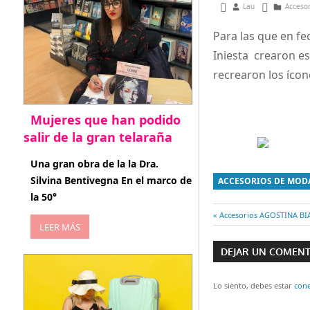
mayo 24, 2013
Lau
Acceso
Para las que en fe
Iniesta crearon es
recrearon los ícon
Mujeres que han podido
salir de la gran telaraña
abril 29, 2026
Una gran obra de la la Dra.
Silvina Bentivegna En el marco de
ACCESORIOS DE MOD
la 50°
Entrada
Accesorios AGOSTINA BI
LEER MÁS
Navegaci
anterior:
DEJAR UN COMEN
de
entradas
Lo siento, debes estar
con