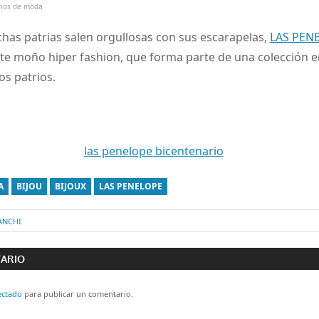
rios de moda
chas patrias salen orgullosas con sus escarapelas,
LAS PEN
te moño hiper fashion, que forma parte de una colección e
os patrios.
A
BIJOU
BIJOUX
LAS PENELOPE
ANCHI
ón
TARIO
ectado
para publicar un comentario.