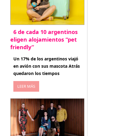
6 de cada 10 argentinos
eligen alojamientos “pet
friendly”
abril 27, 2026
Un 17% de los argentinos viajó
en avión con sus mascota Atrás
quedaron los tiempos
LEER MÁS