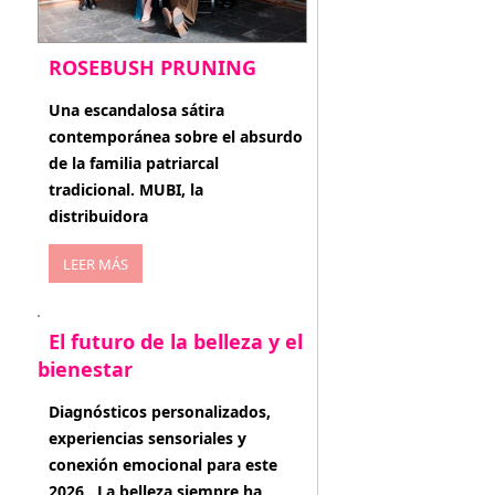
ROSEBUSH PRUNING
enero 20, 2026
Una escandalosa sátira
contemporánea sobre el absurdo
de la familia patriarcal
tradicional. MUBI, la
distribuidora
LEER MÁS
El futuro de la belleza y el
bienestar
enero 15, 2026
Diagnósticos personalizados,
experiencias sensoriales y
conexión emocional para este
2026 . La belleza siempre ha