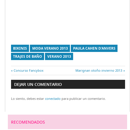
BIKINIS
MODA VERANO 2013
PAULA CAHEN D'ANVERS
TRAJES DE BAÑO
VERANO 2013
Entrada
Concurso Fancybox
Entrada
Marignan otoño-invierno 2013
Navegación
anterior:
siguiente:
DEJAR UN COMENTARIO
de
Lo siento, debes estar
conectado
para publicar un comentario.
entradas
RECOMENDADOS