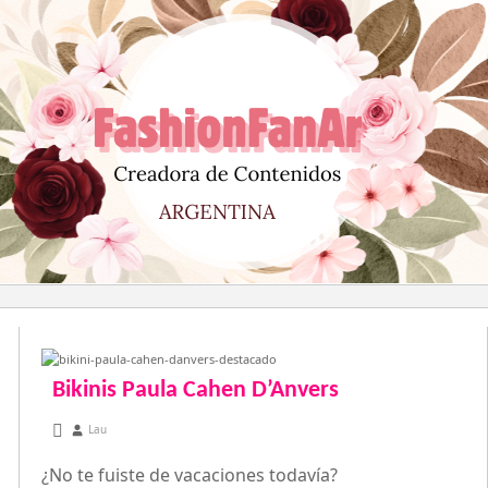
Saltar
al
contenido
Bikinis Paula Cahen D’Anvers
enero 13, 2013
Lau
¿No te fuiste de vacaciones todavía?