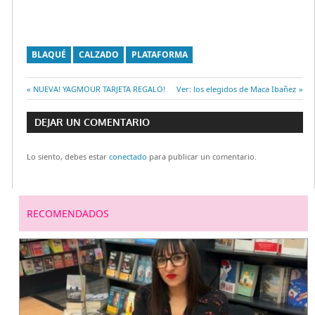
BLAQUÉ
CALZADO
PLATAFORMA
Entrada
NUEVA! YAGMOUR TARJETA REGALO!
Entrada
Ver: los elegidos de Maca Ibañez
Navegación
anterior:
siguiente:
DEJAR UN COMENTARIO
de
Lo siento, debes estar
conectado
para publicar un comentario.
entradas
RECOMENDADOS