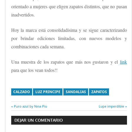
orientado a mujeres que eligen zapatos distintos, que no pasan
inadvertidos.
Hoy la marca está consolidadísima y se sigue caracterizando
por brindar ediciones limitadas, con nuevos modelos y
combinaciones cada semana.
Una muestra de los zapatos que más nos gustaron y el
link
para que los vean todos!!
CALZADO
LUZ PRINCIPE
SANDALIAS
ZAPATOS
Entrada
Puro azul by Nina Piu
Entrada
Lupe imperdible
Navegación
anterior:
siguiente:
DEJAR UN COMENTARIO
de