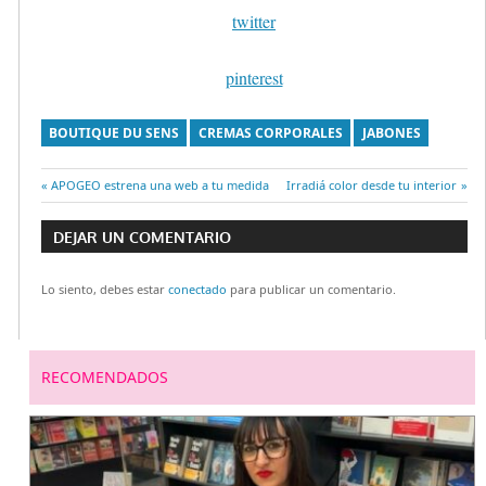
twitter
pinterest
BOUTIQUE DU SENS
CREMAS CORPORALES
JABONES
Entrada
APOGEO estrena una web a tu medida
Entrada
Irradiá color desde tu interior
Navegación
anterior:
siguiente:
DEJAR UN COMENTARIO
de
Lo siento, debes estar
conectado
para publicar un comentario.
entradas
RECOMENDADOS