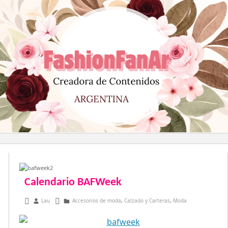
Saltar
al
contenido
Calendario BAFWeek
julio 26, 2013
Lau
Accesorios de moda
,
Calzado y Carteras
,
Moda