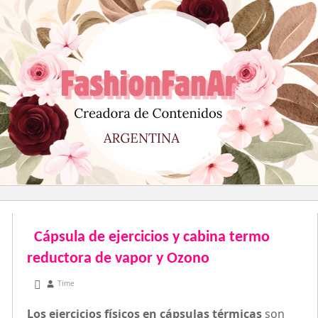
Saltar
al
contenido
Cápsula de ejercicios y cabina termo
reductora de vapor y Ozono
marzo 3, 2010
Time
Los ejercicios físicos en cápsulas térmicas
son