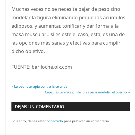
Muchas veces no se necesita bajar de peso sino
modelar la figura eliminando pequeños acúmulos
adiposos, y aumentar, tonificar y dar forma a la
masa muscular… si es este el caso, esta, es una de
las opciones más sanas y efectivas para cumplir
dicho objetivo.
FUENTE: bariloche.olx.com
Entrada
La ozonoterapia contra la celulitis
Navegación
anterior:
Entrada
Cápsulas térmicas, infalibles para modelar el cuerpo
siguiente:
de
DEJAR UN COMENTARIO
entradas
Lo siento, debes estar
conectado
para publicar un comentario.