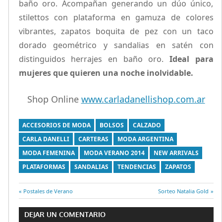
baño oro. Acompañan generando un dúo único,
stilettos con plataforma en gamuza de colores
vibrantes, zapatos boquita de pez con un taco
dorado geométrico y sandalias en satén con
distinguidos herrajes en baño oro.
Ideal para
mujeres que quieren una noche inolvidable.
Shop Online
www.carladanellishop.com.ar
ACCESORIOS DE MODA
BOLSOS
CALZADO
CARLA DANELLI
CARTERAS
MODA ARGENTINA
MODA FEMENINA
MODA VERANO 2014
NEW ARRIVALS
PLATAFORMAS
SANDALIAS
TENDENCIAS
ZAPATOS
Entrada
Postales de Verano
Entrada
Sorteo Natalia Gold
Navegación
anterior:
siguiente:
DEJAR UN COMENTARIO