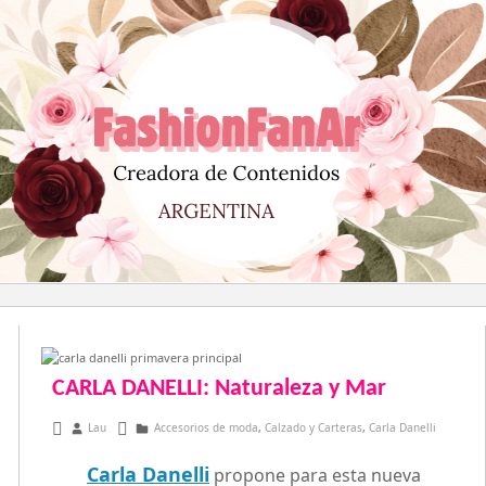
Saltar
al
contenido
CARLA DANELLI: Naturaleza y Mar
agosto 10, 2013
Lau
Accesorios de moda
,
Calzado y Carteras
,
Carla Danelli
Carla Danelli
propone para esta nueva