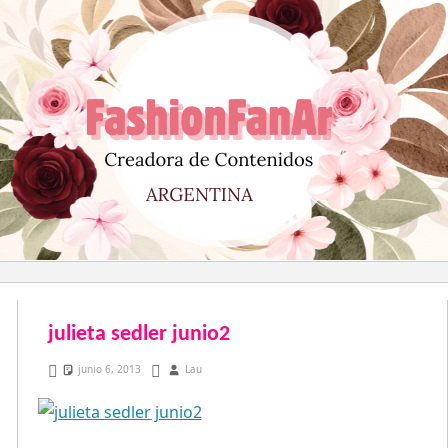
Saltar
al
contenido
julieta sedler junio2
junio 6, 2013
Lau