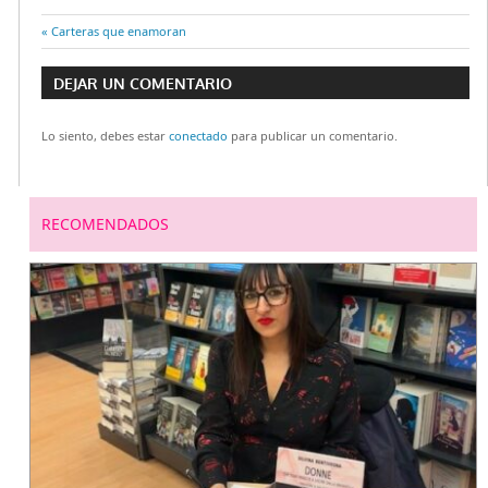
Entrada
Carteras que enamoran
Navegación
anterior:
DEJAR UN COMENTARIO
de
Lo siento, debes estar
conectado
para publicar un comentario.
entradas
RECOMENDADOS