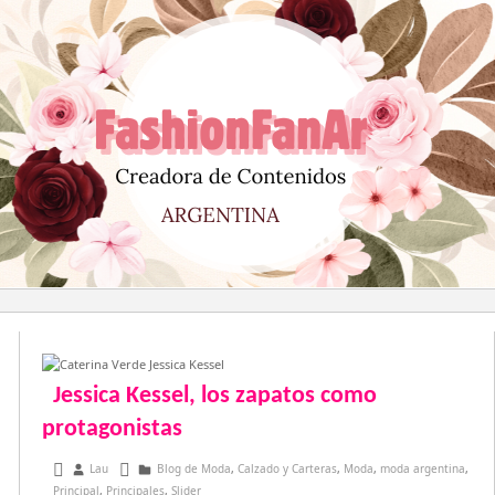
Saltar
al
contenido
Jessica Kessel, los zapatos como
protagonistas
mayo 14, 2017
Lau
Blog de Moda
,
Calzado y Carteras
,
Moda
,
moda argentina
,
Principal
,
Principales
,
Slider