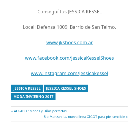
Conseguí tus JESSICA KESSEL
Local: Defensa 1009, Barrio de San Telmo.
www.jkshoes.com.ar
www.facebook.com/JessicaKesselShoes
www.instagram.com/jessicakessel
JESSICA KESSEL
JESSICA KESSEL SHOES
MODA INVIERNO 2017
Entrada
ALGABO : Manos y Uñas perfectas
Navegación
anterior:
Entrada
Bio Manzanilla, nueva línea GIGOT para piel sensible
siguiente:
de