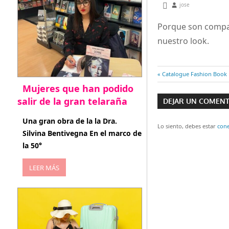
diciembre 26, 2012
jose
Porque son compañ
nuestro look.
Entrada
Catalogue Fashion Book
Navegaci
anterior:
Mujeres que han podido
salir de la gran telaraña
DEJAR UN COMEN
de
abril 29, 2026
Una gran obra de la la Dra.
entradas
Lo siento, debes estar
con
Silvina Bentivegna En el marco de
la 50°
LEER MÁS