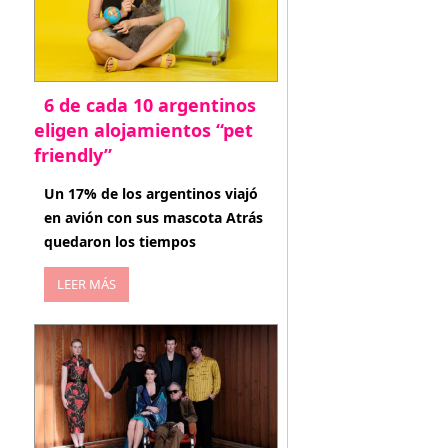
6 de cada 10 argentinos
eligen alojamientos “pet
friendly”
abril 27, 2026
Un 17% de los argentinos viajó
en avión con sus mascota Atrás
quedaron los tiempos
LEER MÁS