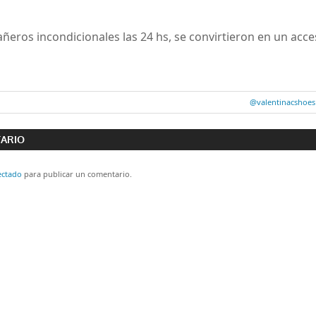
eros incondicionales las 24 hs, se convirtieron en un acc
Entrada
@valentinacshoes
ón
siguiente:
TARIO
ectado
para publicar un comentario.