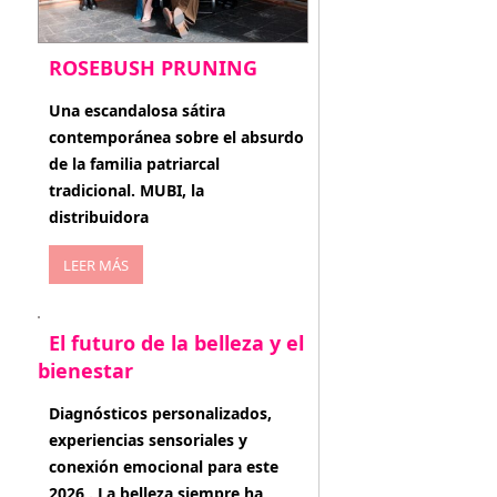
ROSEBUSH PRUNING
enero 20, 2026
Una escandalosa sátira
contemporánea sobre el absurdo
de la familia patriarcal
tradicional. MUBI, la
distribuidora
LEER MÁS
El futuro de la belleza y el
bienestar
enero 15, 2026
Diagnósticos personalizados,
experiencias sensoriales y
conexión emocional para este
2026 . La belleza siempre ha