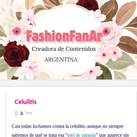
Saltar
al
contenido
Celulitis
junio 30, 2010
Time
Casi todas luchamos contra la celulitis, aunque no siempre
sabemos de qué se trata esa “
piel de naranja
” que aparece sin