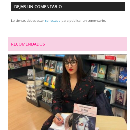
Navegación
DEJAR UN COMENTARIO
de
Lo siento, debes estar
conectado
para publicar un comentario.
entradas
RECOMENDADOS