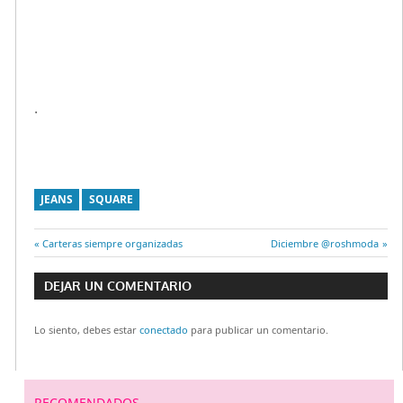
.
JEANS
SQUARE
Entrada
Carteras siempre organizadas
Entrada
Diciembre @roshmoda
Navegación
anterior:
siguiente:
DEJAR UN COMENTARIO
de
Lo siento, debes estar
conectado
para publicar un comentario.
entradas
RECOMENDADOS