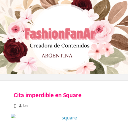
Saltar
al
contenido
Cita imperdible en Square
diciembre 19, 2012
Lau