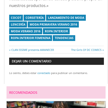
nuestros productos.»
COCOT
CORSETERÍA
LANZAMIENTO DE MODA
LENCERÍA
MODA PRIMAVERA VERANO 2016
MODA VERANO 2016
ROPA INTERIOR
ROPA INTERIOR FEMENINA
TENDENCIAS
Entrada
CLAN ISSIME presenta AMANECER
Entrada
The Girls Of DC COMICS
Navegación
anterior:
siguiente:
DEJAR UN COMENTARIO
de
Lo siento, debes estar
conectado
para publicar un comentario.
entradas
RECOMENDADOS